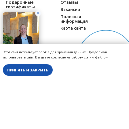
Подарочные
Отзывы
сертификаты
Вакансии
Оборудование
Полезная
информация
Специалисты
Карта сайта
О салоне
Этот сайт использует cookie для хранения данных. Продолжая
Онлайн-
использовать сайт, Вы даете согласие на работу с этим файлом
запись
Ручной массаж
Пилинг
ПРИНЯТЬ И ЗАКРЫТЬ
Пилинг всего тела
Авторский массаж
Ретиноевый
Массаж головы
(желтый) пилинг
Массаж шейно-
воротниковой зоны
Пилинг Джесснера
Миндальный пилинг
Лимфодренажный
массаж
Салициловый пилинг
EXFO пилинг
Классический массаж
Осветляющий пилинг
Массаж спины
Балансирующий пилинг