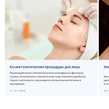
Косметологические процедуры для лица
Эп
Под воздействием неблагоприятных атмосферных факторов,
стресса, естественного старения кожа лица становится дряблой,
Эпил
теряет эластичность, покрывается пигментными пятнами и
удал
морщинами.
в те
21.01.2026
29.