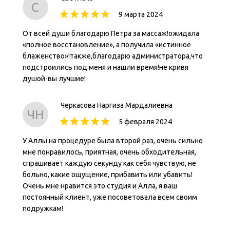
С
9 марта 2024
От всей души благодарю Петра за массаж!ожидала
«полное восстановление», а получила «истинное
блаженство»!также,благодарю администратора,что
подстроились под меня и нашли время!не кривя
душой-вы лучшие!
Черкасова Наргиза Мардалиевна
ЧН
5 февраля 2024
У Аллы на процедуре была второй раз, очень сильно
мне понравилось, приятная, очень обходительная,
спрашивает каждую секунду как себя чувствую, не
больно, какие ощущение, прибавить или убавить!
Очень мне нравится это студия и Алла, я ваш
постоянный клиент, уже посоветовала всем своим
подружкам!