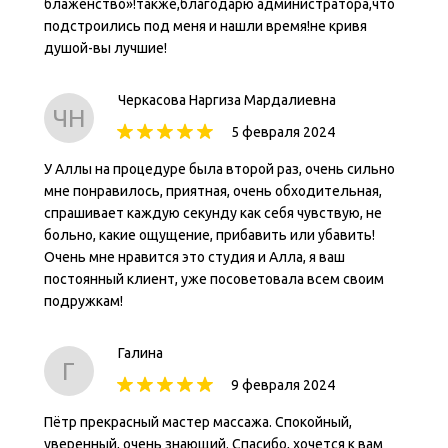
блаженство»!также,благодарю администратора,что
подстроились под меня и нашли время!не кривя
душой-вы лучшие!
Черкасова Наргиза Мардалиевна
ЧН
5 февраля 2024
У Аллы на процедуре была второй раз, очень сильно
мне понравилось, приятная, очень обходительная,
спрашивает каждую секунду как себя чувствую, не
больно, какие ощущение, прибавить или убавить!
Очень мне нравится это студия и Алла, я ваш
постоянный клиент, уже посоветовала всем своим
подружкам!
Галина
Г
9 февраля 2024
Пётр прекрасный мастер массажа. Спокойный,
уверенный, очень знающий. Спасибо, хочется к вам