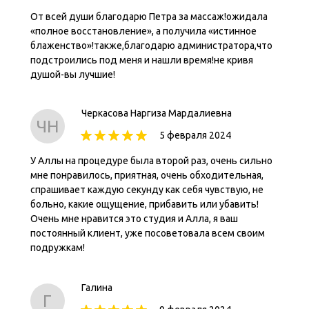
От всей души благодарю Петра за массаж!ожидала
«полное восстановление», а получила «истинное
блаженство»!также,благодарю администратора,что
подстроились под меня и нашли время!не кривя
душой-вы лучшие!
Черкасова Наргиза Мардалиевна
ЧН
5 февраля 2024
У Аллы на процедуре была второй раз, очень сильно
мне понравилось, приятная, очень обходительная,
спрашивает каждую секунду как себя чувствую, не
больно, какие ощущение, прибавить или убавить!
Очень мне нравится это студия и Алла, я ваш
постоянный клиент, уже посоветовала всем своим
подружкам!
Галина
Г