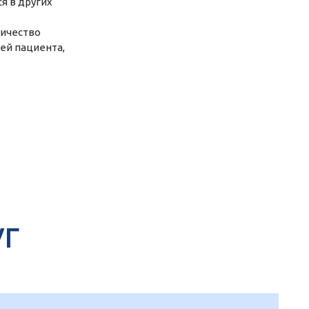
я в других
личество
ей пациента,
УГ