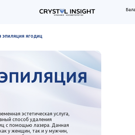
Бала
в р
 эпиляция ягодиц
 ЭПИЛЯЦИЯ
еменная эстетическая услуга,
вный способ удаления
иц с помощью лазера. Данная
ак у женщин, так и у мужчин,