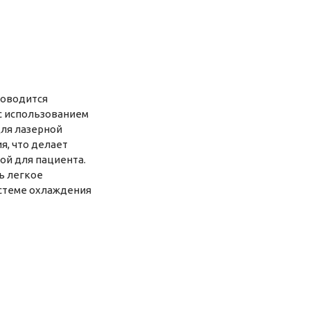
роводится
с использованием
ля лазерной
, что делает
ой для пациента.
ь легкое
истеме охлаждения