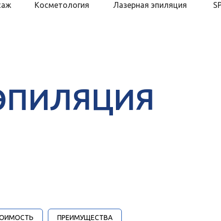
саж
Косметология
Лазерная эпиляция
S
ЭПИЛЯЦИЯ
е посещение
ОИМОСТЬ
ПРЕИМУЩЕСТВА