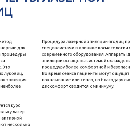
ИЦ
метод
Процедура лазерной эпиляции ягодиц п
энергию для
специалистами в клинике косметологии 
я процедуры
современного оборудования. Аппараты д
тся
эпиляции оснащены системой охлаждения
. Это
процедуру более комфортной и безопасн
х луковиц,
Во время сеанса пациенты могут ощущат
ная эпиляция
покалывание или тепло, но благодаря с
о наиболее
дискомфорт сводится к минимуму.
ется курс
ольку лазер
в активной
яют несколько