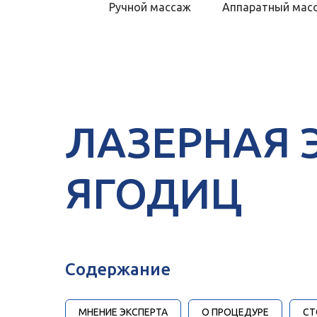
Ручной массаж
Аппаратный мас
ЛАЗЕРНАЯ 
Скидка 20% на перво
ЯГОДИЦ
ЗАПИСАТЬСЯ
Содержание
МНЕНИЕ ЭКСПЕРТА
О ПРОЦЕДУРЕ
СТ