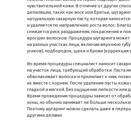
чувствительной кожи. В отличие от других спос
депиляции, таких как воск или бритье, шугарин
натуральную сахарную пасту, которая наносится
и удаляется по направлению роста волос. Благо
снижается риск раздражения, покраснения и по
вросших волосков. Процедура шугаринга может
на разных участках лица, включая верхнюю губу
усиков), подбородок, щеки и брови (коррекция 
Во время процедуры специалист наносит сахарн
на участок лица, требующий обработки. Паста м
обволакивает волоски и прилипает к ним, позво
их вместе с корнем. После удаления пасты кожа
гладкой и мягкой, без ощущения липкости или 
Время проведения процедуры зависит от обра
зоны, но обычно занимает не больше нескольких
Поэтому шугаринг можно сделать даже в перер
другими делами.