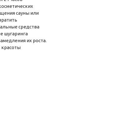
косметических
ещения сауны или
вратить
иальные средства
е шугаринга
замедления их роста.
е красоты