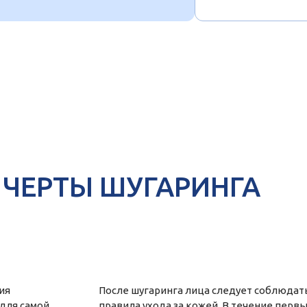
ЧЕРТЫ ШУГАРИНГА
ия
После шугаринга лица следует соблюда
для самой
правила ухода за кожей. В течение первы