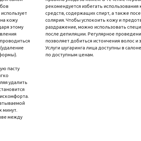
обов
рекомендуется избегать использования 
г использует
средств, содержащих спирт, а также пос
 на кожу
солярия. Чтобы успокоить кожу и предот
даря этому
раздражение, можно использовать спец
явления
после депиляции. Регулярное проведени
 проводиться
позволяет добиться истончения волос и 
 (удаление
Услуги шугаринга лица доступны в салон
формы).
по доступным ценам.
ую пасту
ягко
ляя удалить
 становится
дискомфорта.
батываемой
 минут.
ыве между